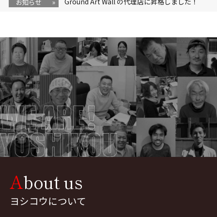
Ground Art Wall の代理店に昇格しました！
お知らせ
»
オープン日
2026年 4月29日（水）
オープン記念キャンペーン
期間：4月29日～5月6日（GW期間中）
キャンペーン情報はこちら！ ＞
About us
この度ヨシコウは、グランドアー
トウォールの「認定施工店」から
ヨシコウについて
受賞歴 「三協アルミ Thanksgiving Festival
「代理店」へ昇格いたしました！
2025 近畿3位になりました！！」