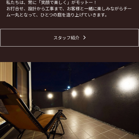
これもひとえに、工事依頼をして
私たちは、常に「笑顔で楽しく」がモットー！
くださる皆様のおかげでございま
お打合せ、設計から工事まで、お客様と一緒に楽しみながらチー
す。
ム一丸となって、ひとつの庭を造り上げていきます。
社員一同、お客様に喜んでいただ
ける外構工事業者として一層努力
してまいりますので、これからも
スタッフ紹介
どうぞよろしくお願いいたしま
す。
そして！！
2025年 グランドアートウォール・
シャッターゲート受注数が
全国２
位
になりました！
先日の「第１２回 Ground Art
Wall FC総会」にて表彰していた
だきました。